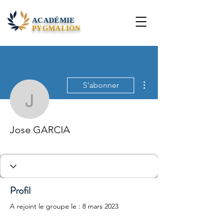
ACADÉMIE
PYGMALION
Plus d'actions
S'abonner
Jose GARCIA
Jose GARCIA
Membre de l'Académie
Promotion n°01
Postulant
+
4
Profil
A rejoint le groupe le : 8 mars 2023